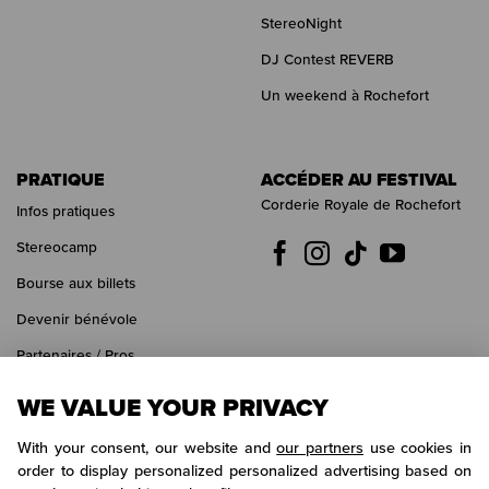
StereoNight
DJ Contest REVERB
Un weekend à Rochefort
PRATIQUE
ACCÉDER AU FESTIVAL
Corderie Royale de Rochefort
Infos pratiques
Stereocamp
Bourse aux billets
Devenir bénévole
Partenaires / Pros
Presse
WE VALUE YOUR PRIVACY
With your consent, our website and
our partners
use cookies in
order to display personalized personalized advertising based on